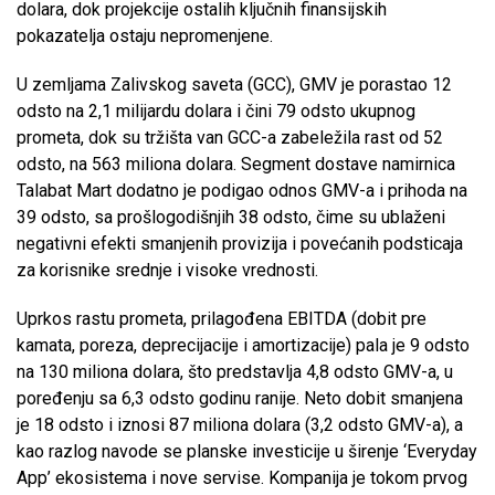
dolara, dok projekcije ostalih ključnih finansijskih
pokazatelja ostaju nepromenjene.
U zemljama Zalivskog saveta (GCC), GMV je porastao 12
odsto na 2,1 milijardu dolara i čini 79 odsto ukupnog
prometa, dok su tržišta van GCC-a zabeležila rast od 52
odsto, na 563 miliona dolara. Segment dostave namirnica
Talabat Mart dodatno je podigao odnos GMV-a i prihoda na
39 odsto, sa prošlogodišnjih 38 odsto, čime su ublaženi
negativni efekti smanjenih provizija i povećanih podsticaja
za korisnike srednje i visoke vrednosti.
Uprkos rastu prometa, prilagođena EBITDA (dobit pre
kamata, poreza, deprecijacije i amortizacije) pala je 9 odsto
na 130 miliona dolara, što predstavlja 4,8 odsto GMV-a, u
poređenju sa 6,3 odsto godinu ranije. Neto dobit smanjena
je 18 odsto i iznosi 87 miliona dolara (3,2 odsto GMV-a), a
kao razlog navode se planske investicije u širenje ‘Everyday
App’ ekosistema i nove servise. Kompanija je tokom prvog