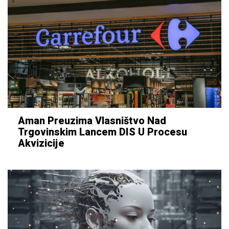
Aman Preuzima Vlasništvo Nad
Trgovinskim Lancem DIS U Procesu
Akvizicije