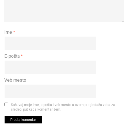
Ime
*
E-pošta
*
Veb mesto
Sačuvaj moje ime, e-poštu i veb mesto u ovom pregledaču veba za
sledeći put kada komentarišem.