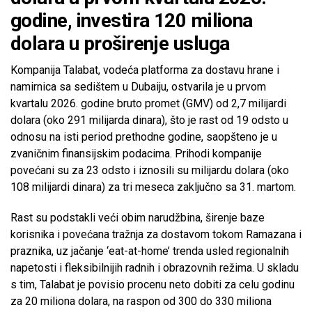
godine, investira 120 miliona
dolara u proširenje usluga
Kompanija Talabat, vodeća platforma za dostavu hrane i
namirnica sa sedištem u Dubaiju, ostvarila je u prvom
kvartalu 2026. godine bruto promet (GMV) od 2,7 milijardi
dolara (oko 291 milijarda dinara), što je rast od 19 odsto u
odnosu na isti period prethodne godine, saopšteno je u
zvaničnim finansijskim podacima. Prihodi kompanije
povećani su za 23 odsto i iznosili su milijardu dolara (oko
108 milijardi dinara) za tri meseca zaključno sa 31. martom.
Rast su podstakli veći obim narudžbina, širenje baze
korisnika i povećana tražnja za dostavom tokom Ramazana i
praznika, uz jačanje ‘eat-at-home’ trenda usled regionalnih
napetosti i fleksibilnijih radnih i obrazovnih režima. U skladu
s tim, Talabat je povisio procenu neto dobiti za celu godinu
za 20 miliona dolara, na raspon od 300 do 330 miliona