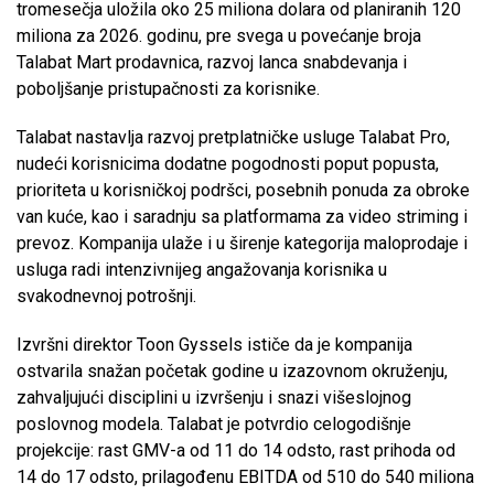
tromesečja uložila oko 25 miliona dolara od planiranih 120
miliona za 2026. godinu, pre svega u povećanje broja
Talabat Mart prodavnica, razvoj lanca snabdevanja i
poboljšanje pristupačnosti za korisnike.
Talabat nastavlja razvoj pretplatničke usluge Talabat Pro,
nudeći korisnicima dodatne pogodnosti poput popusta,
prioriteta u korisničkoj podršci, posebnih ponuda za obroke
van kuće, kao i saradnju sa platformama za video striming i
prevoz. Kompanija ulaže i u širenje kategorija maloprodaje i
usluga radi intenzivnijeg angažovanja korisnika u
svakodnevnoj potrošnji.
Izvršni direktor Toon Gyssels ističe da je kompanija
ostvarila snažan početak godine u izazovnom okruženju,
zahvaljujući disciplini u izvršenju i snazi višeslojnog
poslovnog modela. Talabat je potvrdio celogodišnje
projekcije: rast GMV-a od 11 do 14 odsto, rast prihoda od
14 do 17 odsto, prilagođenu EBITDA od 510 do 540 miliona