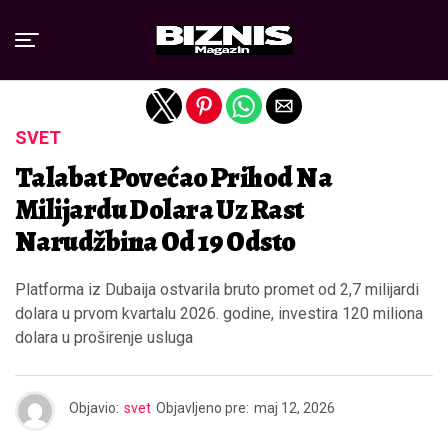
Exit mobile version
SVET
Talabat Povećao Prihod Na
Milijardu Dolara Uz Rast
Narudžbina Od 19 Odsto
Platforma iz Dubaija ostvarila bruto promet od 2,7 milijardi
dolara u prvom kvartalu 2026. godine, investira 120 miliona
dolara u proširenje usluga
Objavio:
svet
Objavljeno pre:
maj 12, 2026