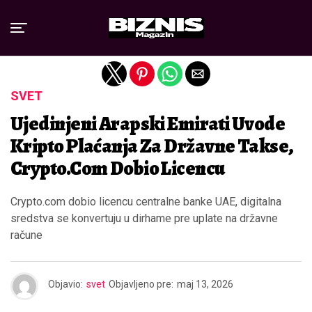
Exit mobile version
SVET
Ujedinjeni Arapski Emirati Uvode
Kripto Plaćanja Za Državne Takse,
Crypto.com Dobio Licencu
Crypto.com dobio licencu centralne banke UAE, digitalna
sredstva se konvertuju u dirhame pre uplate na državne
račune
Objavio:
svet
Objavljeno pre:
maj 13, 2026