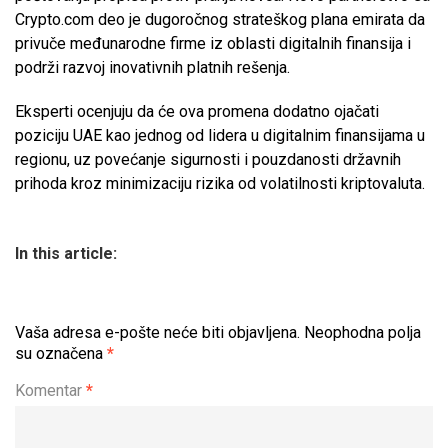
Crypto.com deo je dugoročnog strateškog plana emirata da
privuče međunarodne firme iz oblasti digitalnih finansija i
podrži razvoj inovativnih platnih rešenja.
Eksperti ocenjuju da će ova promena dodatno ojačati
poziciju UAE kao jednog od lidera u digitalnim finansijama u
regionu, uz povećanje sigurnosti i pouzdanosti državnih
prihoda kroz minimizaciju rizika od volatilnosti kriptovaluta.
In this article:
Vaša adresa e-pošte neće biti objavljena.
Neophodna polja
su označena
*
Komentar
*