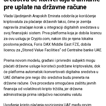
pre uplate na državne račune
Vlada Ujedinjenih Arapskih Emirata odobrila je korišćenje
kriptovaluta za plaćanje državnih taksi, čime je zemlja
napravila značajan korak u integraciji digitalnih sredstava u
svoj finansijski sistem. Prva platforma koja je dobila licencu
za ovu uslugu je Crypto.com, nakon što je njena lokalna
poslovna jedinica, Foris DAX Middle East FZE, dobila
licencu za „Stored Value Facilities“ od Centralne banke UAE.
Prema novom modelu, građani i privredni subjekti mogu
plaćati državne usluge koristeći podržane kriptovalute, dok
će platforma automatski konvertovati digitalna sredstva u
UAE dirhame pre nego što sredstva budu preneta na
državne račune. Ova procedura omogućava zaštitu javnih
finansija od volatilnosti kripto tržišta, jer državna
administracija prima isključivo nacionalnu valutu.
Uvođenje kripto plaćanja pozicionira UAE među prvim