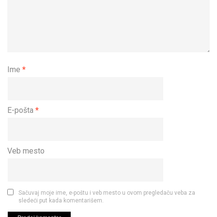
Ime
*
E-pošta
*
Veb mesto
Sačuvaj moje ime, e-poštu i veb mesto u ovom pregledaču veba za
sledeći put kada komentarišem.