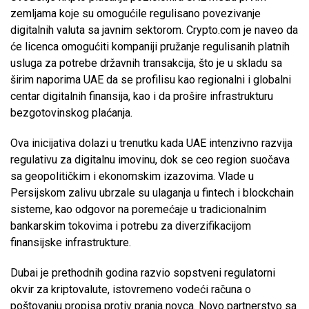
zemljama koje su omogućile regulisano povezivanje
digitalnih valuta sa javnim sektorom. Crypto.com je naveo da
će licenca omogućiti kompaniji pružanje regulisanih platnih
usluga za potrebe državnih transakcija, što je u skladu sa
širim naporima UAE da se profilisu kao regionalni i globalni
centar digitalnih finansija, kao i da prošire infrastrukturu
bezgotovinskog plaćanja.
Ova inicijativa dolazi u trenutku kada UAE intenzivno razvija
regulativu za digitalnu imovinu, dok se ceo region suočava
sa geopolitičkim i ekonomskim izazovima. Vlade u
Persijskom zalivu ubrzale su ulaganja u fintech i blockchain
sisteme, kao odgovor na poremećaje u tradicionalnim
bankarskim tokovima i potrebu za diverzifikacijom
finansijske infrastrukture.
Dubai je prethodnih godina razvio sopstveni regulatorni
okvir za kriptovalute, istovremeno vodeći računa o
poštovanju propisa protiv pranja novca. Novo partnerstvo sa