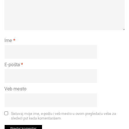
Ime
*
E-pošta
*
Veb mesto
Sačuvaj moje ime, e-poštu i veb mesto u ovom pregledaču veba za
sledeći put kada komentarišem.