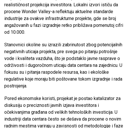
realističnost projekcija investitora. Lokalni izvori ističu da
procene Wonder Valley-a reflektuju aktuelne standarde
industrije za ovakve infrastrukturne projekte, gde se broj
angažovanih u fazi izgradnje retko približava pomenutoj cifri
od 10.000.
Stanovnici okoline su izrazili zabrinutost zbog potencijalnih
negativnih uticaja projekta, pre svega po pitanju potrošnje
vode i kvaliteta vazduha, što je podstaklo javne rasprave o
održivosti i dugoročnom uticaju data centara na zajednicu. U
fokusu su i pitanja raspodele resursa, kao i ekološke
regulative koje moraju biti poštovane tokom izgradnje i rada
postrojenja.
Pored ekonomske koristi, projekat je postao katalizator za
diskusiju o preciznosti javnih izjava investitora i
očekivanjima građana od velikih tehnoloških investicija. U
industriji data centara često se dešava da procene o novim
radnim mestima variraju u zavisnosti od metodologije i faze