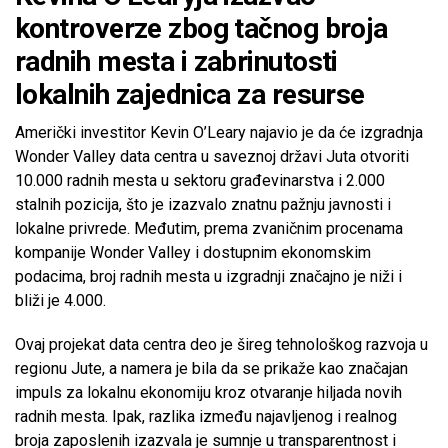
kontroverze zbog tačnog broja
radnih mesta i zabrinutosti
lokalnih zajednica za resurse
Američki investitor Kevin O’Leary najavio je da će izgradnja
Wonder Valley data centra u saveznoj državi Juta otvoriti
10.000 radnih mesta u sektoru građevinarstva i 2.000
stalnih pozicija, što je izazvalo znatnu pažnju javnosti i
lokalne privrede. Međutim, prema zvaničnim procenama
kompanije Wonder Valley i dostupnim ekonomskim
podacima, broj radnih mesta u izgradnji značajno je niži i
bliži je 4.000.
Ovaj projekat data centra deo je šireg tehnološkog razvoja u
regionu Jute, a namera je bila da se prikaže kao značajan
impuls za lokalnu ekonomiju kroz otvaranje hiljada novih
radnih mesta. Ipak, razlika između najavljenog i realnog
broja zaposlenih izazvala je sumnje u transparentnost i