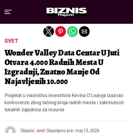
Exit mobile version
SVET
Wonder Valley Data Centar U Juti
Otvara 4.000 Radnih Mesta U
Izgradnji, Znatno Manje Od
Najavljenih 10.000
Projekat u vlasništvu investitora Kevina O’Learyja izazvao
kontroverze zbog tačnog broja radnih mesta i zabrinutosti
lokalnih zajednica za resurse
Objavio:
svet
Objavljeno pre:
maj 13, 2026