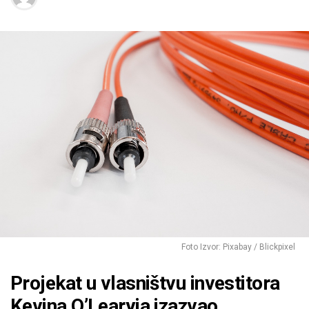
Foto Izvor: Pixabay / Blickpixel
Projekat u vlasništvu investitora
Kevina O’Learyja izazvao