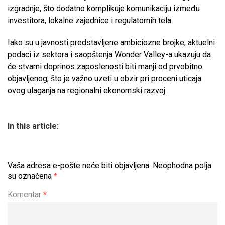
izgradnje, što dodatno komplikuje komunikaciju između
investitora, lokalne zajednice i regulatornih tela.
Iako su u javnosti predstavljene ambiciozne brojke, aktuelni
podaci iz sektora i saopštenja Wonder Valley-a ukazuju da
će stvarni doprinos zaposlenosti biti manji od prvobitno
objavljenog, što je važno uzeti u obzir pri proceni uticaja
ovog ulaganja na regionalni ekonomski razvoj.
In this article:
Vaša adresa e-pošte neće biti objavljena.
Neophodna polja
su označena
*
Komentar
*