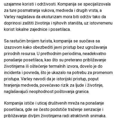
uzajamne koristi i održivosti. Kompanija se specijalizovala
za ture posmatranja vukova, medveda i drugih vrsta, a
Varley naglašava da ekoturizam mora biti održiv tako da
doprinosi zaštiti životinja i njihovih staništa, uz istovremenu
korist lokalne zajednice i posetilaca.
Sa rastućim brojem turista, kompanija se suočava sa
izazovom kako obezbediti javni pristup bez ugrožavanja
prirodnih resursa. U prethodnim periodima, neadekvatno
ponašanje posetilaca, kao što su preterano približavanje
životinjama ili oštećenje termalnih izvora, dovelo je do
incidenta i povreda, što je ukazalo na potrebu za promenom
pristupa. Varley navodi da je istorijski pristup, poput
hranjenja medveda, povećavao rizik za ljude i životinje,
naglašavajući neophodnost poštovanja granica.
Kompanija ističe i uticaj društvenih mreža na ponašanje
posetilaca, gde se često podstiče traženje senzacije i
približavanje divljim životinjama radi atraktivnih snimaka.