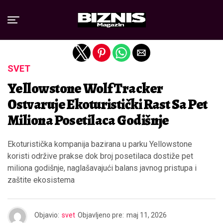
Exit mobile version
SVET
Yellowstone Wolf Tracker
Ostvaruje Ekoturistički Rast Sa Pet
Miliona Posetilaca Godišnje
Ekoturistička kompanija bazirana u parku Yellowstone
koristi održive prakse dok broj posetilaca dostiže pet
miliona godišnje, naglašavajući balans javnog pristupa i
zaštite ekosistema
Objavio:
svet
Objavljeno pre:
maj 11, 2026