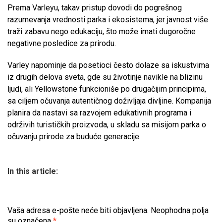
Prema Varleyu, takav pristup dovodi do pogrešnog
razumevanja vrednosti parka i ekosistema, jer javnost više
traži zabavu nego edukaciju, što može imati dugoročne
negativne posledice za prirodu.
Varley napominje da posetioci često dolaze sa iskustvima
iz drugih delova sveta, gde su životinje navikle na blizinu
ljudi, ali Yellowstone funkcioniše po drugačijim principima,
sa ciljem očuvanja autentičnog doživljaja divljine. Kompanija
planira da nastavi sa razvojem edukativnih programa i
održivih turističkih proizvoda, u skladu sa misijom parka o
očuvanju prirode za buduće generacije.
In this article:
Vaša adresa e-pošte neće biti objavljena.
Neophodna polja
su označena
*