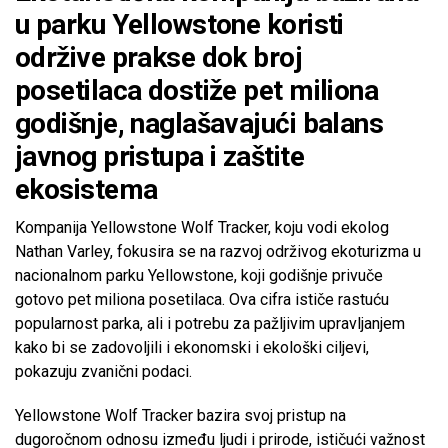
u parku Yellowstone koristi
održive prakse dok broj
posetilaca dostiže pet miliona
godišnje, naglašavajući balans
javnog pristupa i zaštite
ekosistema
Kompanija Yellowstone Wolf Tracker, koju vodi ekolog
Nathan Varley, fokusira se na razvoj održivog ekoturizma u
nacionalnom parku Yellowstone, koji godišnje privuče
gotovo pet miliona posetilaca. Ova cifra ističe rastuću
popularnost parka, ali i potrebu za pažljivim upravljanjem
kako bi se zadovoljili i ekonomski i ekološki ciljevi,
pokazuju zvanični podaci.
Yellowstone Wolf Tracker bazira svoj pristup na
dugoročnom odnosu između ljudi i prirode, ističući važnost