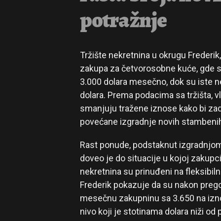
potražnje
Tržište nekretnina u okrugu Frederik
zakupa za četvorosobne kuće, gde su
3.000 dolara mesečno, dok su iste n
dolara. Prema podacima sa tržišta, v
smanjuju tražene iznose kako bi zadrž
povećane izgradnje novih stambenih 
Rast ponude, podstaknut izgradnjom
doveo je do situacije u kojoj zakupc
nekretnina su prinuđeni na fleksibil
Frederik pokazuje da su nakon preg
mesečnu zakupninu sa 3.650 na izno
nivo koji je stotinama dolara niži o