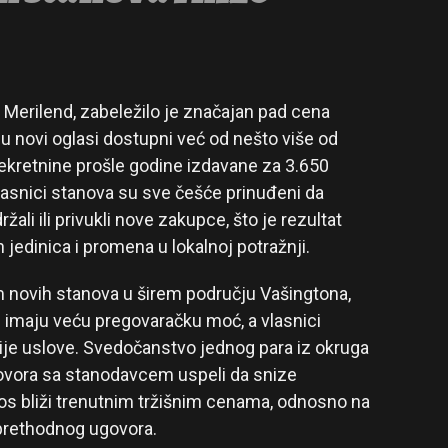
, Merilend, zabeležilo je značajan pad cena
 novi oglasi dostupni već od nešto više od
ekretnine prošle godine izdavane za 3.650
lasnici stanova su sve češće prinuđeni da
ali ili privukli nove zakupce, što je rezultat
jedinica i promena u lokalnoj potražnji.
 novih stanova u širem području Vašingtona,
i imaju veću pregovaračku moć, a vlasnici
nije uslove. Svedočanstvo jednog para iz okruga
ovora sa stanodavcem uspeli da snize
s bliži trenutnim tržišnim cenama, odnosno na
d prethodnog ugovora.