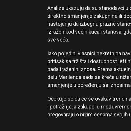
Analize ukazuju da su stanodavci u o
direktno smanjenje zakupnine ili do
nastojanju da izbegnu prazne stanov
izražen kod većih kuća i stanova, g
sve veća.
Iako pojedini vlasnici nekretnina na
pritisak sa tržišta i dostupnost jefti
pada traženih iznosa. Prema aktuel
delu Merilenda sada se kreće u niže
smanjenje u poređenju sa iznosima 
Očekuje se da će se ovakav trend na
i potražnje, a zakupci u međuvremenu
pregovaraju o nižim cenama svojih 