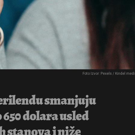
Foto Izvor: Pexels / Kindel med
erilendu smanjuju
 650 dolara usled
h stanova i niže