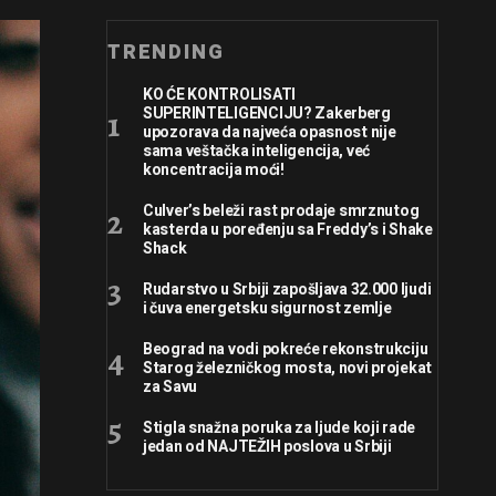
TRENDING
KO ĆE KONTROLISATI
SUPERINTELIGENCIJU? Zakerberg
upozorava da najveća opasnost nije
sama veštačka inteligencija, već
koncentracija moći!
Culver’s beleži rast prodaje smrznutog
kasterda u poređenju sa Freddy’s i Shake
Shack
Rudarstvo u Srbiji zapošljava 32.000 ljudi
i čuva energetsku sigurnost zemlje
Beograd na vodi pokreće rekonstrukciju
Starog železničkog mosta, novi projekat
za Savu
Stigla snažna poruka za ljude koji rade
jedan od NAJTEŽIH poslova u Srbiji