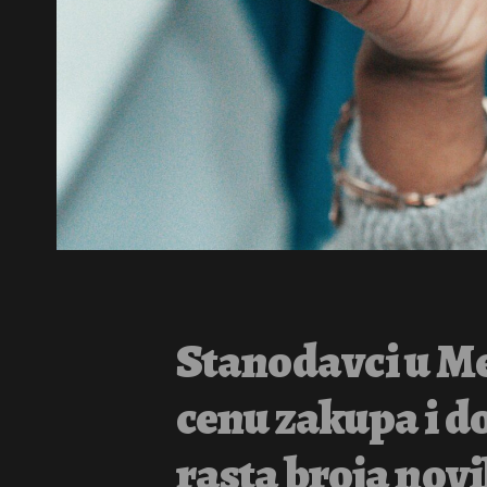
Stanodavci u M
cenu zakupa i do
rasta broja novi