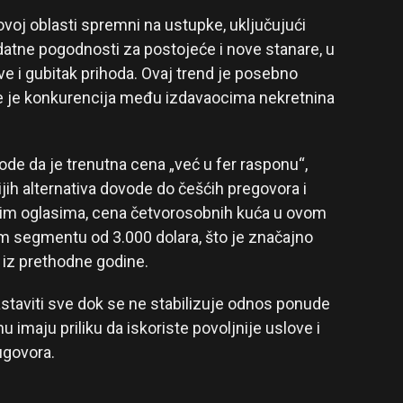
voj oblasti spremni na ustupke, uključujući
datne pogodnosti za postojeće i nove stanare, u
e i gubitak prihoda. Ovaj trend je posebno
de je konkurencija među izdavaocima nekretnina
vode da je trenutna cena „već u fer rasponu“,
nijih alternativa dovode do češćih pregovora i
nim oglasima, cena četvorosobnih kuća u ovom
m segmentu od 3.000 dolara, što je značajno
iz prethodne godine.
staviti sve dok se ne stabilizuje odnos ponude
 imaju priliku da iskoriste povoljnije uslove i
ugovora.