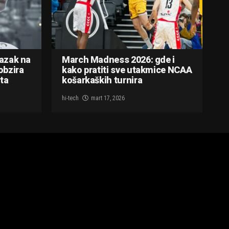
lazak na
March Madness 2026: gde i
obzira
kako pratiti sve utakmice NCAA
ta
košarkaških turnira
hi-tech
mart 17, 2026