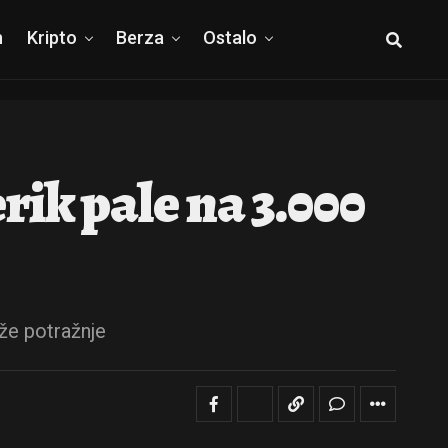
h
Kripto
Berza
Ostalo
ik pale na 3.000
iže potražnje