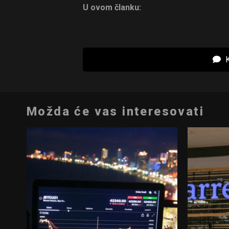
U ovom članku:
K
Možda će vas interesovati