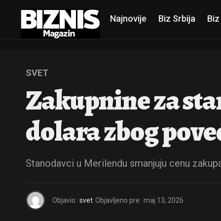
Najnovije
Biz Srbija
Biz
SVET
Zakupnine za stan
dolara zbog pov
Stanodavci u Merilendu smanjuju cenu zakupa i
Objavio:
svet
Objavljeno pre:
maj 13, 2026