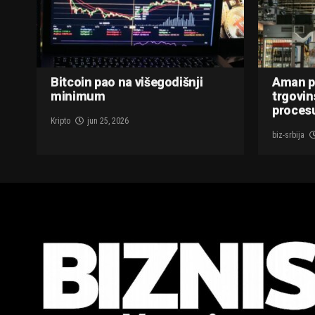
Bitcoin pao na višegodišnji
Aman p
minimum
trgovin
procesu
Kripto
jun 25, 2026
biz-srbija