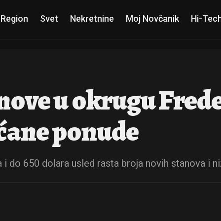
 Region
Svet
Nekretnine
Moj Novčanik
Hi-Tec
ove u okrugu Freder
ećane ponude
 do 650 dolara usled rasta broja novih stanova i n