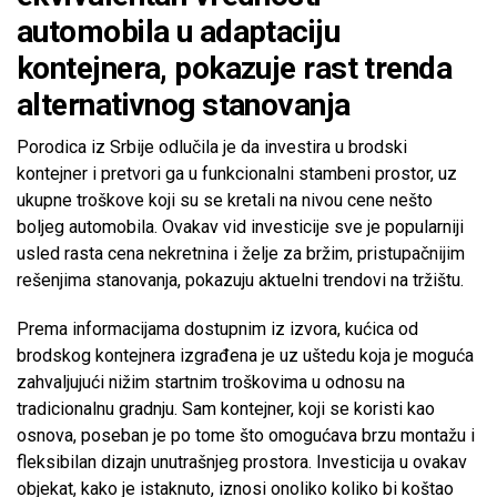
automobila u adaptaciju
kontejnera, pokazuje rast trenda
alternativnog stanovanja
Porodica iz Srbije odlučila je da investira u brodski
kontejner i pretvori ga u funkcionalni stambeni prostor, uz
ukupne troškove koji su se kretali na nivou cene nešto
boljeg automobila. Ovakav vid investicije sve je popularniji
usled rasta cena nekretnina i želje za bržim, pristupačnijim
rešenjima stanovanja, pokazuju aktuelni trendovi na tržištu.
Prema informacijama dostupnim iz izvora, kućica od
brodskog kontejnera izgrađena je uz uštedu koja je moguća
zahvaljujući nižim startnim troškovima u odnosu na
tradicionalnu gradnju. Sam kontejner, koji se koristi kao
osnova, poseban je po tome što omogućava brzu montažu i
fleksibilan dizajn unutrašnjeg prostora. Investicija u ovakav
objekat, kako je istaknuto, iznosi onoliko koliko bi koštao