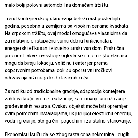
malo bolji polovni automobil na domaćem tržištu.
Trend kontejnerskog stanovanja beleži rast poslednjih
godina, posebno u zemljama sa visokim cenama kvadrata.
Na srpskom tržištu, ovaj model omogućava vlasnicima da
za relativno pristupačnu sumu dobiju funkcionalan,
energetski efikasan i vizuelno atraktivan dom. Praktična
prednost takve investicije ogleda se i u tome što vlasnici
mogu da biraju lokaciju, veličinu i enterijer prema
sopstvenim potrebama, dok su operativni troškovi
održavanja niži nego kod klasičnih kuća.
Za razliku od tradicionalne gradnje, adaptacija kontejnera
zahteva kraće vreme realizacije, kao i manje angažovanje
građevinskih resursa. Ovakav objekat može biti opremljen
svim potrebnim instalacijama, uključujući električnu energiju,
vodu i grejanje, što ga čini pogodnim i za stalno stanovanje.
Ekonomisti ističu da se zbog rasta cena nekretnina i dugih