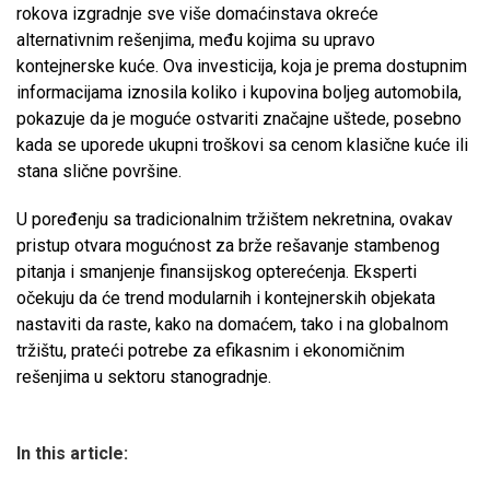
rokova izgradnje sve više domaćinstava okreće
alternativnim rešenjima, među kojima su upravo
kontejnerske kuće. Ova investicija, koja je prema dostupnim
informacijama iznosila koliko i kupovina boljeg automobila,
pokazuje da je moguće ostvariti značajne uštede, posebno
kada se uporede ukupni troškovi sa cenom klasične kuće ili
stana slične površine.
U poređenju sa tradicionalnim tržištem nekretnina, ovakav
pristup otvara mogućnost za brže rešavanje stambenog
pitanja i smanjenje finansijskog opterećenja. Eksperti
očekuju da će trend modularnih i kontejnerskih objekata
nastaviti da raste, kako na domaćem, tako i na globalnom
tržištu, prateći potrebe za efikasnim i ekonomičnim
rešenjima u sektoru stanogradnje.
In this article: