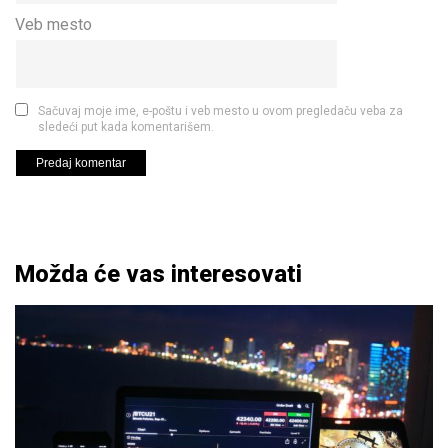
Veb mesto
Sačuvaj moje ime, e-poštu i veb mesto u ovom pregledaču veba za
sledeći put kada komentarišem.
Možda će vas interesovati