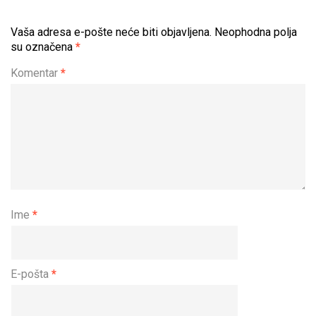
Vaša adresa e-pošte neće biti objavljena.
Neophodna polja
su označena
*
Komentar
*
Ime
*
E-pošta
*