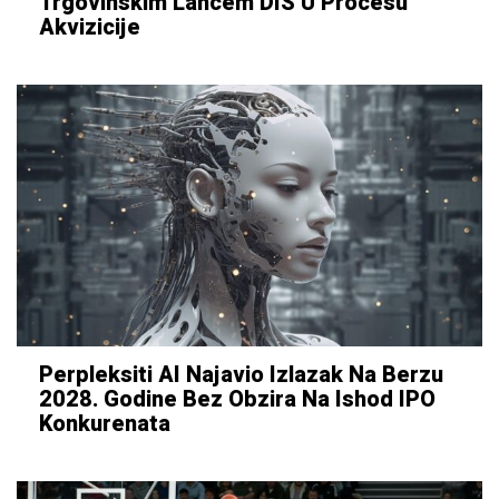
Trgovinskim Lancem DIS U Procesu
Akvizicije
Perpleksiti AI Najavio Izlazak Na Berzu
2028. Godine Bez Obzira Na Ishod IPO
Konkurenata