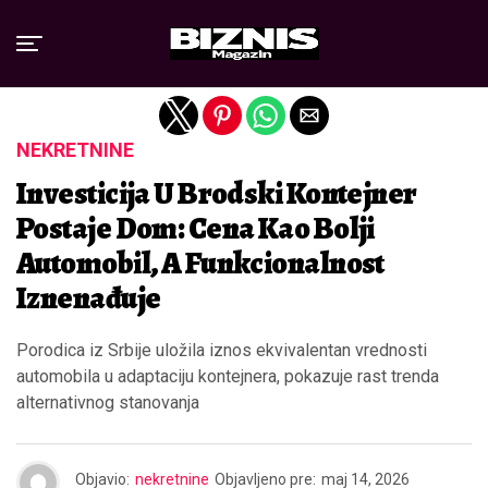
Exit mobile version
NEKRETNINE
Investicija U Brodski Kontejner
Postaje Dom: Cena Kao Bolji
Automobil, A Funkcionalnost
Iznenađuje
Porodica iz Srbije uložila iznos ekvivalentan vrednosti
automobila u adaptaciju kontejnera, pokazuje rast trenda
alternativnog stanovanja
Objavio:
nekretnine
Objavljeno pre:
maj 14, 2026