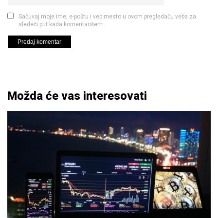
Sačuvaj moje ime, e-poštu i veb mesto u ovom pregledaču veba za
sledeći put kada komentarišem.
Možda će vas interesovati