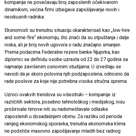
kompanije ne povećavaju broj zaposlenih očekivanom
dinamikom, većina firmi izbegava zapošljavanje novih i
neiskusnih radnika.
Ekonomisti su trenutnu situaciju okarakterisali kao „low-hire
and some-fire“ ekonomiju, što znači da su otpuštanja i dalje
niska, ali je broj novih ugovora o radu značajno smanjen.
Prema podacima Federalne rezere banke Njujorka, kao
diplomci se definišu osobe uzrasta od 22 do 27 godina sa
najmanje završenim osnovnim studijama. U izveštaju se
navodi da je skoro polovina njih podzaposlena, odnosno da
rade poslove za koje nije potrebna visoka stručna sprema.
Uzroci ovakvih trendova su višestruki – kompanije iz
različitih sektora, posebno tehnološkog i medijskog, nisu
proširivale timove niti su nadomeštavale odlaske
zaposlenih u dosadašnjem obimu. Za razliku od perioda
ranijeg ekonomskog oporavka, trenutna ekonomska klima
ne podstiče masovno zapošljavanje mladih bez radnog