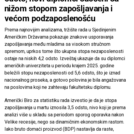
nižom stopom zapošljavanja i
većom podzaposlenošću
Prema najnovijim analizama, tržište rada u Sjedinjenim
Američkim Državama pokazuje znakove usporavanja
zapošljavanja među mladima sa visokom stručnom
spremom, uprkos tome što ukupna stopa nezaposlenosti
ostaje na niskih 4,2 odsto. Izveštaj ukazuje da su diplomci
američkih univerziteta u periodu krajem 2025. godine
beležili stopu nezaposlenosti od 5,6 odsto, što je iznad
nacionalnog proseka, a gotovo polovina je bila angažovana
na poslovima koji ne zahtevaju fakultetsku diplomu.
Američki Biro za statistiku rada izvestio je da je stopa
zapošljavanja u martu iznosila 3,5 odsto, nivo koji je prema
analizi više u skladu sa periodom sporog oporavka nakon
Velike recesije, nego sa dinamičnim ekonomskim rastom.
Iako bruto domaći proizvod (BDP) nastavlja da raste,