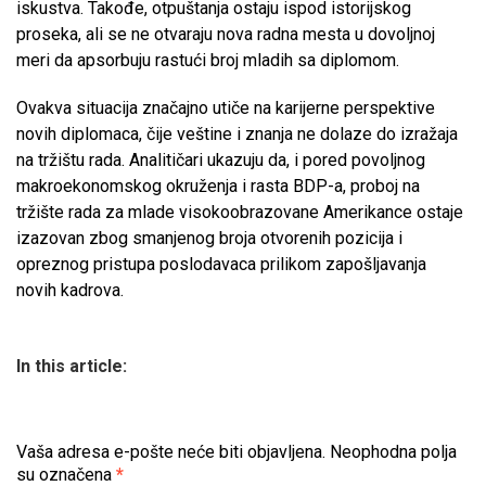
iskustva. Takođe, otpuštanja ostaju ispod istorijskog
proseka, ali se ne otvaraju nova radna mesta u dovoljnoj
meri da apsorbuju rastući broj mladih sa diplomom.
Ovakva situacija značajno utiče na karijerne perspektive
novih diplomaca, čije veštine i znanja ne dolaze do izražaja
na tržištu rada. Analitičari ukazuju da, i pored povoljnog
makroekonomskog okruženja i rasta BDP-a, proboj na
tržište rada za mlade visokoobrazovane Amerikance ostaje
izazovan zbog smanjenog broja otvorenih pozicija i
opreznog pristupa poslodavaca prilikom zapošljavanja
novih kadrova.
In this article:
Vaša adresa e-pošte neće biti objavljena.
Neophodna polja
su označena
*