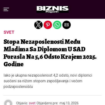
Exit mobile version
SVET
Stopa Nezaposlenosti Među
Mladima Sa Diplomom U SAD
Porasla Na 5,6 Odsto Krajem 2025.
Godine
Iako je ukupna nezaposlenost 4,2 odsto, novi diplomci
suočeni sa nižom stopom zapošljavanja i većom
podzaposlenošću
Objavio:
svet
Objavljeno pre:
maj 13, 2026