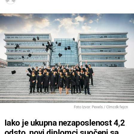
Foto Izvor: Pexels / Clmcdk fejcn
Iako je ukupna nezaposlenost 4,2
odsto, novi diplomci suočeni sa